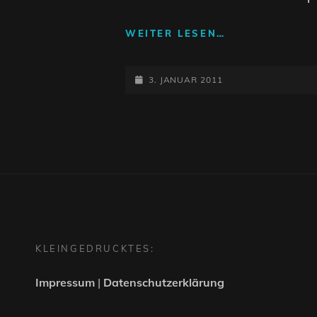
MORD
WEITER LESEN…
OHNE
PROBE
POSTED-
–
3. JANUAR 2011
DER
ON
IMPRO-
KRIMI
IN
DER
DDR
KLEINGEDRUCKTES:
Impressum
|
Datenschutzerklärung