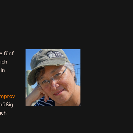
e fünf
ich
in
Improv
lmäßig
uch