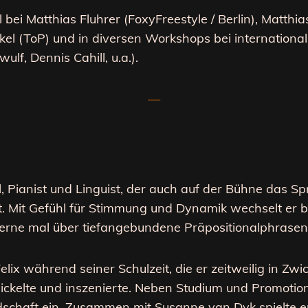
bei Matthias Fluhrer (FoxyFreestyle / Berlin), Matthias 
el (ToP) und in diversen Workshops bei internationa
ulf, Dennis Cahill, u.a.).
—
 Pianist und Linguist, der auch auf der Bühne das Sp
t. Mit Gefühl für Stimmung und Dynamik wechselt er b
gerne mal über tiefangebundene Präpositionalphrasen
elix
während seiner Schulzeit, die er zeitweilig in Zwi
ckelte und inszenierte. Neben Studium und Promotion 
ndschaft ein. Zusammen mit Susanne van Dyk spielte 