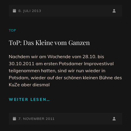
POTSDAM
POSTED-
BEI
BY
BYLINE
8. JULI 2013
IMPROPEDIA
ON
LINE
CAT
TOP
LINKS
ToP: Das Kleine vom Ganzen
Nachdem wir am Wochende vom 28.10. bis
30.10.2011 am ersten Potsdamer Improvestival
teilgenommen hatten, sind wir nun wieder in
Potsdam, wieder auf der schönen kleinen Bühne des
KuZe aber diesmal
TOP:
WEITER LESEN…
DAS
KLEINE
POSTED-
VOM
BY
BYLINE
7. NOVEMBER 2011
GANZEN
ON
LINE