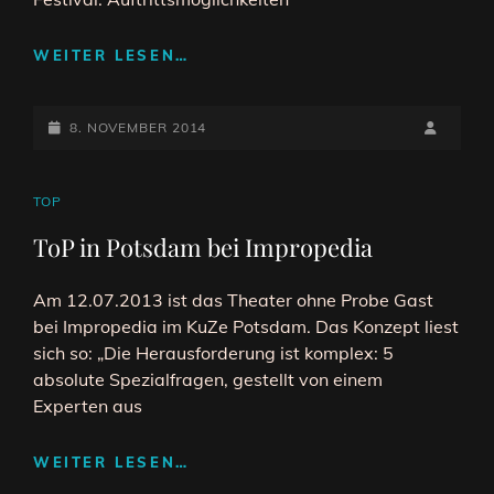
WIKIPEDIA
WEITER LESEN…
OHNE
PROBE
POSTED-
BEIM
BY
BYLINE
8. NOVEMBER 2014
IMPROFESTIVAL
ON
LINE
IN
POTSDAM
CAT
TOP
LINKS
ToP in Potsdam bei Impropedia
Am 12.07.2013 ist das Theater ohne Probe Gast
bei Impropedia im KuZe Potsdam. Das Konzept liest
sich so: „Die Herausforderung ist komplex: 5
absolute Spezialfragen, gestellt von einem
Experten aus
TOP
WEITER LESEN…
IN