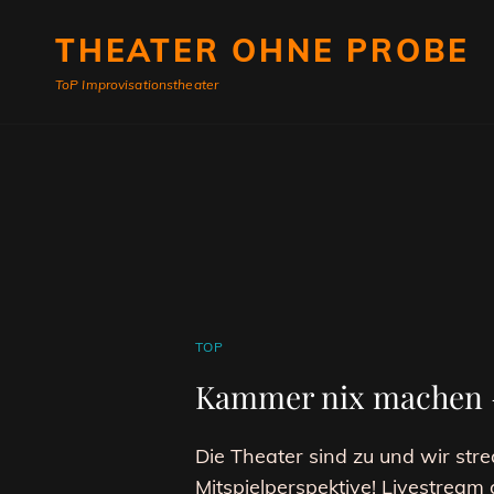
THEATER OHNE PROBE
ToP Improvisationstheater
CAT
TOP
LINKS
Kammer nix machen –
Die Theater sind zu und wir st
Mitspielperspektive! Livestrea