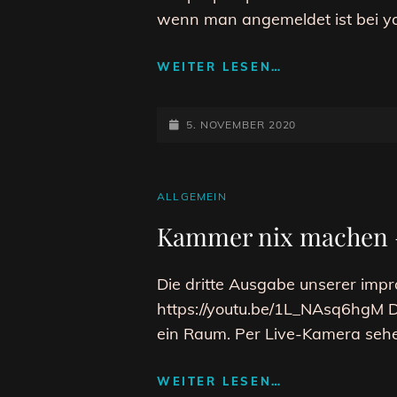
wenn man angemeldet ist bei y
KAMMER
WEITER LESEN…
NIX
MACHEN
POSTED-
–
5. NOVEMBER 2020
KAMMER
ON
NUR
GUCKEN
CAT
ALLGEMEIN
#5
LINKS
AM
Kammer nix machen 
12.
NOVEMBER
2020
Die dritte Ausgabe unserer impr
https://youtu.be/1L_NAsq6hgM Do
ein Raum. Per Live-Kamera seh
KAMMER
WEITER LESEN…