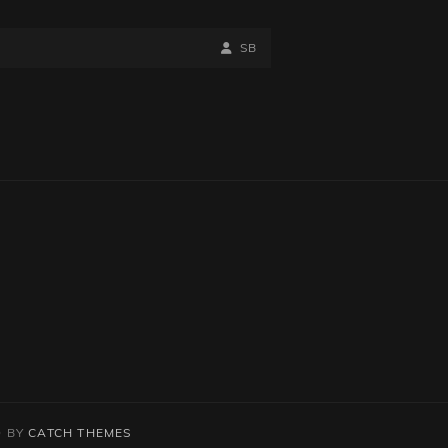
BY
BYLINE
SB
LINE
D BY
CATCH THEMES