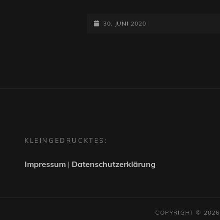
NIX
MACHEN
POSTED-
–
30. JUNI 2020
KAMMER
ON
NUR
GUCKEN
#3
KLEINGEDRUCKTES:
Impressum
|
Datenschutzerklärung
COPYRIGHT © 202