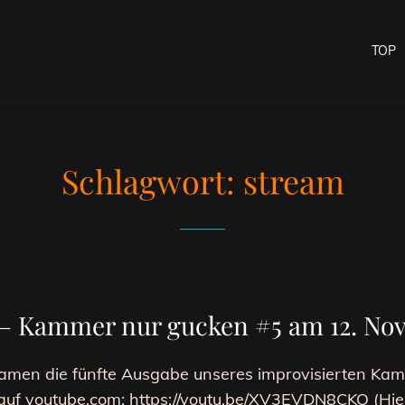
TOP
Schlagwort:
stream
 Kammer nur gucken #5 am 12. No
reamen die fünfte Ausgabe unseres improvisierten Kam
m auf youtube.com: https://youtu.be/XV3EVDN8CKQ (H