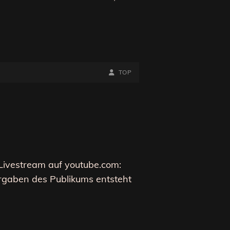
BY
BYLINE
TOP
LINE
 Livestream auf youtube.com:
orgaben des Publikums entsteht