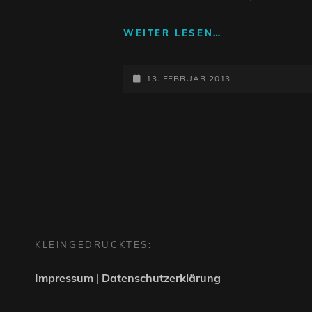
BRANDREDEN
WEITER LESEN…
–
WER
POSTED-
WIND
13. FEBRUAR 2013
SÄT,
ON
WIRD
STURM
ERNTEN
KLEINGEDRUCKTES:
Impressum
|
Datenschutzerklärung