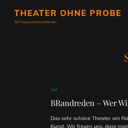
THEATER OHNE PROBE
ToP Improvisationstheater
CAT
TOP
LINKS
BRandreden – Wer Win
Das sehr schöne Theater am Rand
Kunst. Wir freuen uns, dass ma