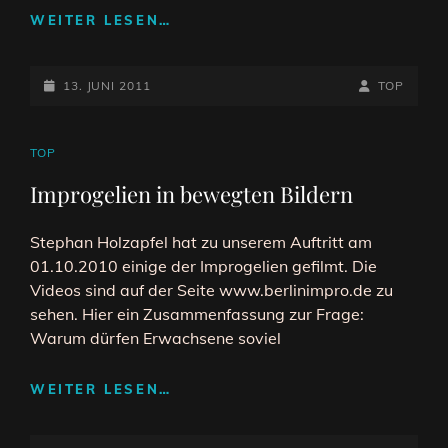
IMPROGELIEN
WEITER LESEN…
ZU
48H
POSTED-
NEUKÖLLN
BY
BYLINE
13. JUNI 2011
TOP
ON
LINE
CAT
TOP
LINKS
Improgelien in bewegten Bildern
Stephan Holzapfel hat zu unserem Auftritt am
01.10.2010 einige der Improgelien gefilmt. Die
Videos sind auf der Seite www.berlinimpro.de zu
sehen. Hier ein Zusammenfassung zur Frage:
Warum dürfen Erwachsene soviel
IMPROGELIEN
WEITER LESEN…
IN
BEWEGTEN