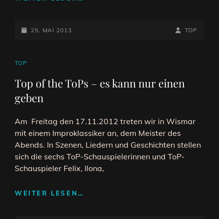
–
IMPRO
POSTED-
ZUM
BY
BYLINE
25. MAI 2013
TOP
KINDERTAG
ON
LINE
CAT
TOP
LINKS
Top of the ToPs – es kann nur einen
geben
Am Freitag den 17.11.2012 treten wir in Wismar
mit einem Improklassiker an, dem Meister des
Abends. In Szenen, Liedern und Geschichten stellen
sich die sechs ToP-Schauspielerinnen und ToP-
Schauspieler Felix, Ilona,
TOP
WEITER LESEN…
OF
THE