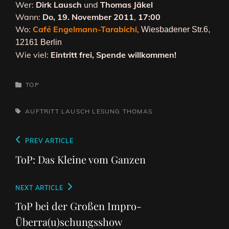
Wer:
Dirk Lausch
und
Thomas Jäkel
Wann:
Do, 19. November 2011
,
17:00
Wo:
Café Engelmann-Tarabichi
,
Wiesbadener Str.6,
12161 Berlin
Wie viel:
Eintritt frei, Spende willkommen!
CATEGORIES
TOP
TAGS,
AUFTRITT
LAUSCH
LESUNG
THOMAS
Beitragsnavigation
Previous
PREV ARTICLE
Post
ToP: Das Kleine vom Ganzen
Next
NEXT ARTICLE
Post
ToP bei der Großen Impro-
Überra(u)schungsshow