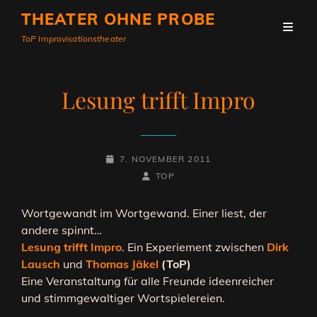
THEATER OHNE PROBE
ToP Improvisationstheater
Lesung trifft Impro
POSTED-
7. NOVEMBER 2011
ON
BY
BYLINE
TOP
LINE
Wortgewandt im Wortgewand. Einer liest, der
andere spinnt…
Lesung trifft Impro
. Ein Experiement zwischen
Dirk
Lausch
und
Thomas Jäkel
(ToP)
Eine Veranstaltung für alle Freunde ideenreicher
und stimmgewaltiger Wortspielereien.