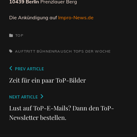
10439 Berlin
Prenzlauer Berg
Die Ankündigung auf
Impro-News.de
CATEGORIES
TOP
TAGS,
AUFTRITT
BÜHNENRAUSCH
TOPS DER WOCHE
Beitragsnavigation
Previous
PREV ARTICLE
Post
Zeit für ein paar ToP-Bilder
Next
NEXT ARTICLE
Post
Lust auf ToP-E-Mails? Dann den ToP-
Newsletter bestellen.