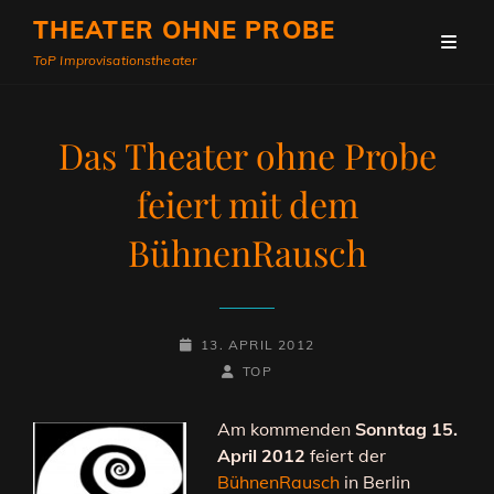
THEATER OHNE PROBE
ToP Improvisationstheater
Das Theater ohne Probe
feiert mit dem
BühnenRausch
POSTED-
13. APRIL 2012
ON
BY
BYLINE
TOP
LINE
Am kommenden
Sonntag 15.
April 2012
feiert der
BühnenRausch
in Berlin