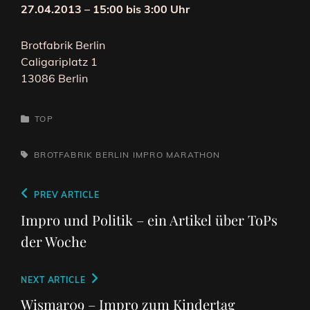
27.04.2013 – 15:00 bis 3:00 Uhr
Brotfabrik Berlin
Caligariplatz 1
13086 Berlin
CATEGORIES
TOP
TAGS,
BROTFABRIK BERLIN
IMPRO
MARATHON
Beitragsnavigation
Previous
PREV ARTICLE
Post
Impro und Politik – ein Artikel über ToPs
der Woche
Next
NEXT ARTICLE
Post
Wismar09 – Impro zum Kindertag