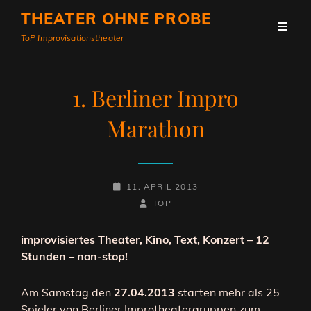
THEATER OHNE PROBE
ToP Improvisationstheater
1. Berliner Impro
Marathon
POSTED-
11. APRIL 2013
ON
BY
BYLINE
TOP
LINE
improvisiertes Theater, Kino, Text, Konzert – 12
Stunden – non-stop!
Am Samstag den
27.04.2013
starten mehr als 25
Spieler von Berliner Improtheatergruppen zum