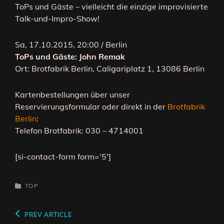
ToPs und Gäste – vielleicht die einzige improvisierte
Talk-und-Impro-Show!
Sa, 17.10.2015, 20:00 / Berlin
ToPs und Gäste: John Remak
Ort: Brotfabrik Berlin, Caligariplatz 1, 13086 Berlin
Kartenbestellungen über unser
Reservierungsformular oder direkt in der
Brotfabrik
Berlin
:
Telefon Brotfabrik: 030 – 4714001
[si-contact-form form=’5′]
CATEGORIES
TOP
Beitragsnavigation
Previous
PREV ARTICLE