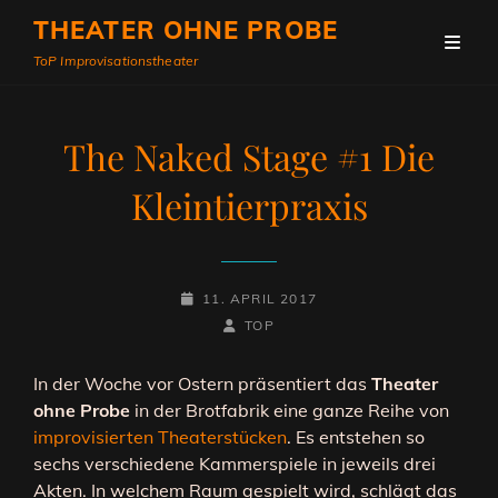
THEATER OHNE PROBE
ToP Improvisationstheater
The Naked Stage #1 Die
Kleintierpraxis
POSTED-
11. APRIL 2017
ON
BY
BYLINE
TOP
LINE
In der Woche vor Ostern präsentiert das
Theater
ohne Probe
in der Brotfabrik eine ganze Reihe von
improvisierten Theaterstücken
. Es entstehen so
sechs verschiedene Kammerspiele in jeweils drei
Akten. In welchem Raum gespielt wird, schlägt das