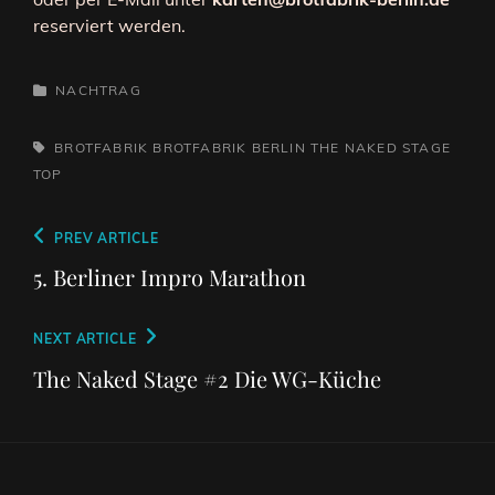
reserviert werden.
CATEGORIES
NACHTRAG
TAGS,
BROTFABRIK
BROTFABRIK BERLIN
THE NAKED STAGE
TOP
Beitragsnavigation
Previous
PREV ARTICLE
Post
5. Berliner Impro Marathon
Next
NEXT ARTICLE
Post
The Naked Stage #2 Die WG-Küche