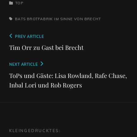
CATEGORIES
TOP
TAGS,
BATS
BROTFABRIK
IM SINNE VON BRECHT
Beitragsnavigation
Previous
PREV ARTICLE
Post
Tim Orr zu Gast bei Brecht
Next
NEXT ARTICLE
Post
ToPs und Gäste: Lisa Rowland, Rafe Chase,
Inbal Lori und Rob Rogers
KLEINGEDRUCKTES: