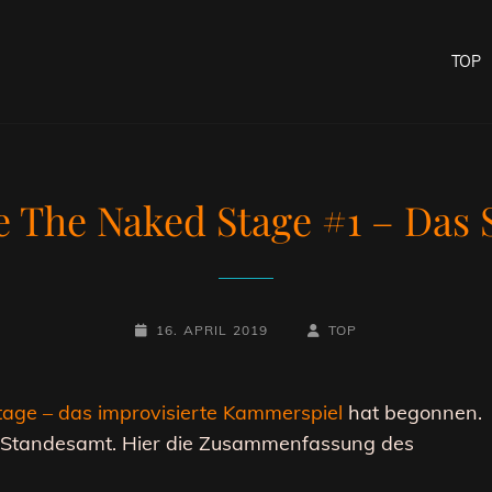
TOP
 The Naked Stage #1 – Das
POSTED-
BY
BYLINE
16. APRIL 2019
TOP
ON
LINE
age – das improvisierte Kammerspiel
hat begonnen.
n Standesamt. Hier die Zusammenfassung des