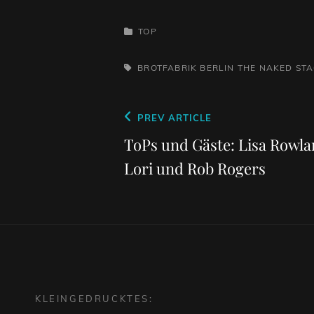
CATEGORIES
TOP
TAGS,
BROTFABRIK BERLIN
THE NAKED ST
Beitragsnavigation
Previous
PREV ARTICLE
Post
ToPs und Gäste: Lisa Rowla
Lori und Rob Rogers
KLEINGEDRUCKTES: