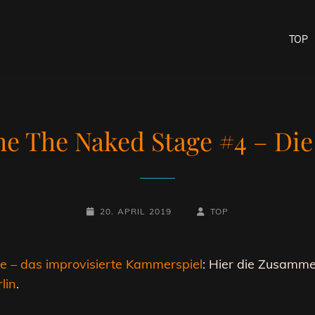
TOP
e The Naked Stage #4 – Die
POSTED-
BY
BYLINE
20. APRIL 2019
TOP
ON
LINE
 – das improvisierte Kammerspiel
: Hier die Zusamme
lin
.