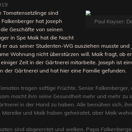
019
die Tomatensetzlinge sind
i Falkenberger hat Joseph
Paul Kayser: 
n die Geschäfte von seinen
er in Spe Maik hat die Nacht
l er aus seiner Studenten-WG ausziehen musste und
ame Wohnung nicht überstürzen will. Maik fragt, ob
einiger Zeit in der Gärtnerei mitarbeite. Joseph ist ei
 der Gärtnerei und hat hier eine Familie gefunden.
Tomaten tragen saftige Früchte. Senior Falkenberger, 
ngsam macht ihm seine Gesundheit mehr und mehr zu sc
ärtnerei in der Hand zu haben. Alle bemühen sich, i
n. Mareike und Maik haben geheiratet, aber Maik woh
 Tomaten sind abgeerntet und welken. Papa Falkenberge