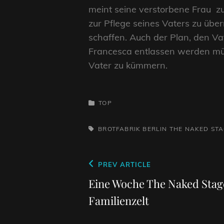
meint seine verstorbene Frau z
zur Pflege seines Vaters zu übe
schaffen. Auch der Plan, den Vat
Francesca entlassen werden müs
Vater zu kümmern.
CATEGORIES
TOP
TAGS,
BROTFABRIK BERLIN
THE NAKED ST
Beitragsnavigation
Previous
PREV ARTICLE
Post
Eine Woche The Naked Stag
Familienzelt