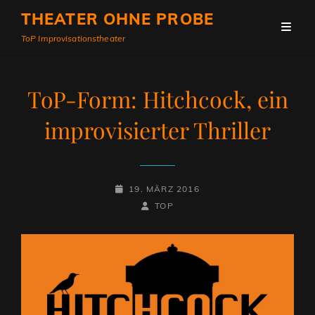
THEATER OHNE PROBE
ToP Improvisationstheater
ToP-Form: Hitchcock, ein
improvisierter Thriller
POSTED-
19. MÄRZ 2016
ON
BY
BYLINE
TOP
LINE