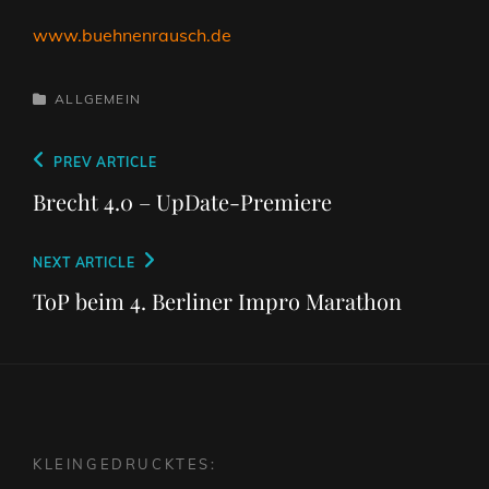
www.buehnenrausch.de
CATEGORIES
ALLGEMEIN
Beitragsnavigation
Previous
PREV ARTICLE
Post
Brecht 4.0 – UpDate-Premiere
Next
NEXT ARTICLE
Post
ToP beim 4. Berliner Impro Marathon
KLEINGEDRUCKTES: