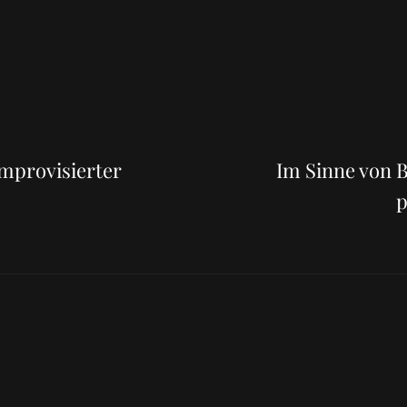
Next
Post
mprovisierter
Im Sinne von 
p