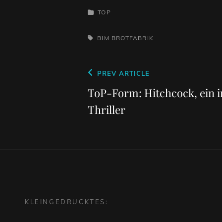
CATEGORIES
TOP
TAGS,
BIM
BROTFABRIK
Beitragsnavigation
Previous
PREV ARTICLE
Post
ToP-Form: Hitchcock, ein i
Thriller
KLEINGEDRUCKTES: