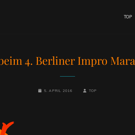
TOP
beim 4. Berliner Impro Mar
POSTED-
BY
BYLINE
5. APRIL 2016
TOP
ON
LINE