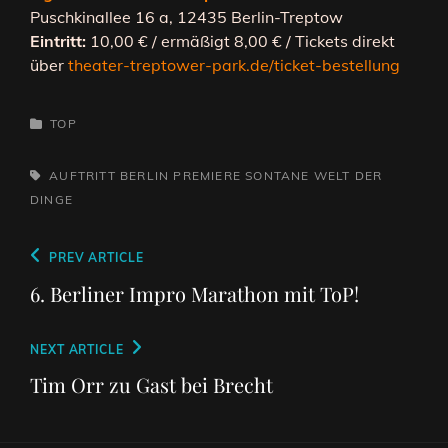
Puschkinallee 16 a, 12435 Berlin-Treptow
Eintritt:
10,00 € / ermäßigt 8,00 € / Tickets direkt
über
theater-treptower-park.de/ticket-bestellung
CATEGORIES
TOP
TAGS,
AUFTRITT
BERLIN
PREMIERE
SONTANE WELT DER
DINGE
Beitragsnavigation
Previous
PREV ARTICLE
Post
6. Berliner Impro Marathon mit ToP!
Next
NEXT ARTICLE
Post
Tim Orr zu Gast bei Brecht